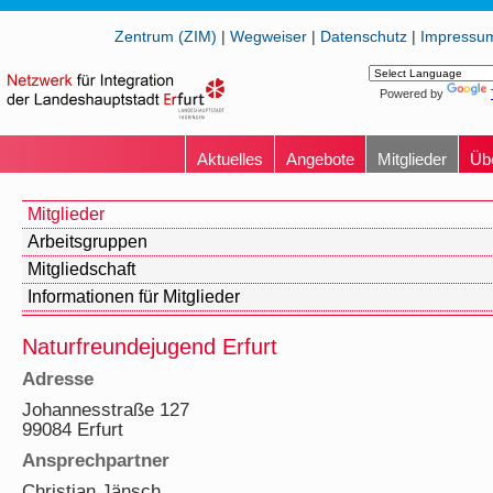
Zentrum (ZIM)
|
Wegweiser
|
Datenschutz
|
Impressu
Powered by
Aktuelles
Angebote
Mitglieder
Üb
Mitglieder
Arbeitsgruppen
Mitgliedschaft
Informationen für Mitglieder
Naturfreundejugend Erfurt
Adresse
Johannesstraße 127
99084 Erfurt
Ansprechpartner
Christian Jänsch