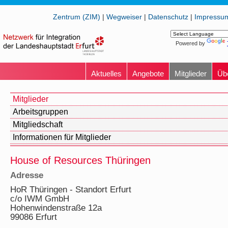
Zentrum (ZIM)
|
Wegweiser
|
Datenschutz
|
Impressu
Powered by
Aktuelles
Angebote
Mitglieder
Üb
Mitglieder
Arbeitsgruppen
Mitgliedschaft
Informationen für Mitglieder
House of Resources Thüringen
Adresse
HoR Thüringen - Standort Erfurt
c/o IWM GmbH
Hohenwindenstraße 12a
99086 Erfurt